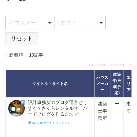
ハウスメーカー
エリア
リセット
|
新着順
|
10記事
/ エリアは右にスクロール
建築
ハウス
エ
年(完
タイトル・サイト名
メーカ
リ
成予
ー
ア
定)
設計事務所のブログ運営どう
建築
ー
東
する？さくらレンタルサーバ
士事
海
ーでブログを作る方法
務所
Bさん@アーキトリックさん