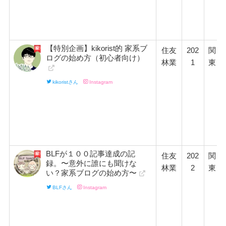
【特別企画】kikorist的 家系ブ
住友
202
関
ログの始め方（初心者向け）
林業
1
東
kikoristさん
Instagram
BLFが１００記事達成の記
住友
202
関
録。〜意外に誰にも聞けな
林業
2
東
い？家系ブログの始め方〜
BLFさん
Instagram