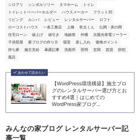
シロアリ
シンボルツリー
タマホーム
トイレ
トイレットペーパーホルダー
ハウスメーカー
フラット35
リビング
ルンバ
レビュー
レンタルサーバー
ロフト
ローコストハウス
一条工務店
上棟
乾太くん
仏間・床の間
住宅ローン
値上げ
値引き
地鎮祭
外構
太陽光発電ソーラー
子供部屋
家ブログの作り方
寝室
差し入れ
後悔ポイント
持ち家
施主支給
暴露記事
洗面所
照明
玄関
賃貸
防犯
風呂
あわせて読みたい
【WordPress環境構築】施主ブロ
グのレンタルサーバー選び方とお
すすめ4選｜はじめての
WordPress家ブログ...
みんなの家ブログ レンタルサーバー記
事一覧