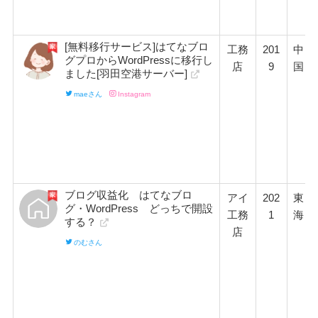
[無料移行サービス]はてなブロ
工務
201
中
グプロからWordPressに移行し
店
9
国
ました[羽田空港サーバー]
maeさん
Instagram
ブログ収益化 はてなブロ
アイ
202
東
グ・WordPress どっちで開設
工務
1
海
する？
店
のむさん