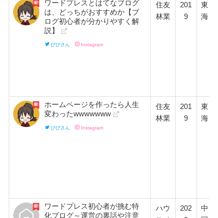
ワードプレスとはてなブログ
住友
201
東
は、どっちがおすすめか【ブ
林業
9
海
ログ初心者が分かりやすく解
説】
びびさん
Instagram
ホームページを作ったら人生
住友
201
東
変わったwwwwwww
林業
9
海
びびさん
Instagram
ワードプレス初心者が挑む特
ハウ
202
中
化ブログ～運営の裏話や注意