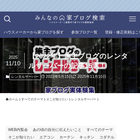
ハウスメーカーから家ブログを探す
参加ブログ一覧
登録・修正依頼はこ
【2022年】施主ブログのレンタ
2025
11/10
ルサーバーの記事15選！
2022年5月15日
2025年11月10日
レンタルサーバー
ホーム
すべてのテーマ
そこが知りたい
レンタルサーバー
WEB内覧会
あの頃の自分に伝えたいこと
すべてのテーマ
そこが知りたい
エアコン
カーテン
キッチン
コダテル