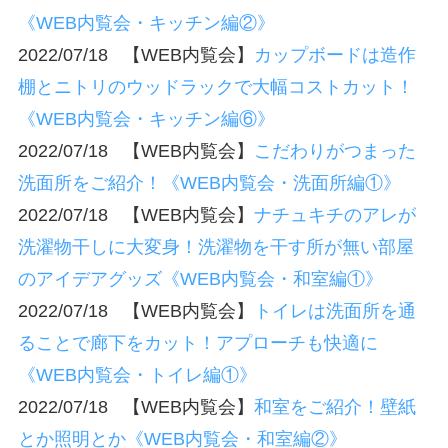
《WEB内覧会・キッチン編②》
2022/07/18 【WEB内覧会】
カップボードは造作
棚とニトリのウッドラックで大幅コストカット！
《WEB内覧会・キッチン編⑥》
2022/07/18 【WEB内覧会】
こだわりがつまった
洗面所をご紹介！《WEB内覧会・洗面所編①》
2022/07/18 【WEB内覧会】
ナチュキチのアレが
洗濯物干しに大変身！洗濯物を干す所が無い部屋
のアイデアグッズ《WEB内覧会・和室編①》
2022/07/18 【WEB内覧会】
トイレは洗面所を通
ることで廊下をカット！アプローチも快適に
《WEB内覧会・トイレ編①》
2022/07/18 【WEB内覧会】
和室をご紹介！壁紙
とか照明とか《WEB内覧会・和室編②》