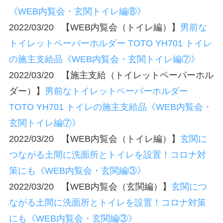
《WEB内覧会・玄関トイレ編⑧》
2022/03/20 【WEB内覧会（トイレ編）】
男前な
トイレットペーパーホルダー TOTO YH701 トイレ
の施主支給品《WEB内覧会・玄関トイレ編⑦》
2022/03/20 【施主支給（トイレットペーパーホル
ダー）】
男前なトイレットペーパーホルダー
TOTO YH701 トイレの施主支給品《WEB内覧会・
玄関トイレ編⑦》
2022/03/20 【WEB内覧会（トイレ編）】
玄関に
つながる土間に洗面所とトイレを設置！コロナ対
策にも《WEB内覧会・玄関編③》
2022/03/20 【WEB内覧会（玄関編）】
玄関につ
ながる土間に洗面所とトイレを設置！コロナ対策
にも《WEB内覧会・玄関編③》