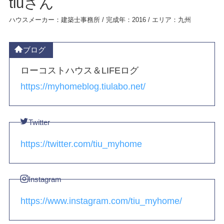
tiuさん
ハウスメーカー：建築士事務所 / 完成年：2016 / エリア：九州
ブログ
ローコストハウス＆LIFEログ
https://myhomeblog.tiulabo.net/
Twitter
https://twitter.com/tiu_myhome
Instagram
https://www.instagram.com/tiu_myhome/