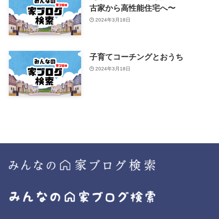
古家から高性能住宅へ〜
2024年3月18日
子育てコーチングとおうち
2024年3月18日