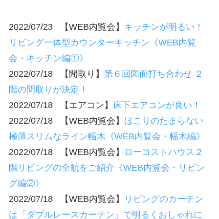
2022/07/23 【WEB内覧会】
キッチンが明るい！
リビング一体型カウンターキッチン《WEB内覧
会・キッチン編①》
2022/07/18 【間取り】
第６回図面打ち合わせ ２
階の間取りが決定！
2022/07/18 【エアコン】
床下エアコンが良い！
2022/07/18 【WEB内覧会】
ほこりのたまらない
極薄スリムなライン幅木《WEB内覧会・幅木編》
2022/07/18 【WEB内覧会】
ローコストハウス２
階リビングの全貌をご紹介《WEB内覧会・リビン
グ編②》
2022/07/18 【WEB内覧会】
リビングのカーテン
は「ダブルレースカーテン」で明るくおしゃれに