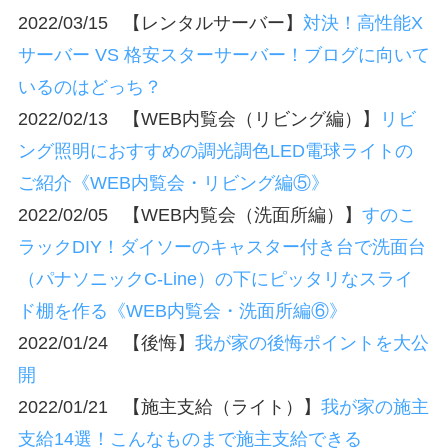
2022/03/15 【レンタルサーバー】
対決！高性能X
サーバー VS 格安スターサーバー！ブログに向いて
いるのはどっち？
2022/02/13 【WEB内覧会（リビング編）】
リビ
ング照明におすすめの調光調色LED電球ライトの
ご紹介《WEB内覧会・リビング編⑤》
2022/02/05 【WEB内覧会（洗面所編）】
すのこ
ラックDIY！ダイソーのキャスター付き台で洗面台
（パナソニックC-Line）の下にピッタリなスライ
ド棚を作る《WEB内覧会・洗面所編⑥》
2022/01/24 【後悔】
我が家の後悔ポイントを大公
開
2022/01/21 【施主支給（ライト）】
我が家の施主
支給14選！こんなものまで施主支給できる