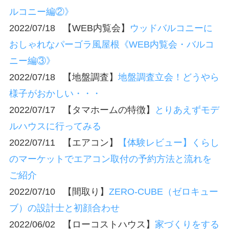
ルコニー編②》
2022/07/18 【WEB内覧会】
ウッドバルコニーに
おしゃれなパーゴラ風屋根《WEB内覧会・バルコ
ニー編③》
2022/07/18 【地盤調査】
地盤調査立会！どうやら
様子がおかしい・・・
2022/07/17 【タマホームの特徴】
とりあえずモデ
ルハウスに行ってみる
2022/07/11 【エアコン】
【体験レビュー】くらし
のマーケットでエアコン取付の予約方法と流れを
ご紹介
2022/07/10 【間取り】
ZERO-CUBE（ゼロキュー
ブ）の設計士と初顔合わせ
2022/06/02 【ローコストハウス】
家づくりをする