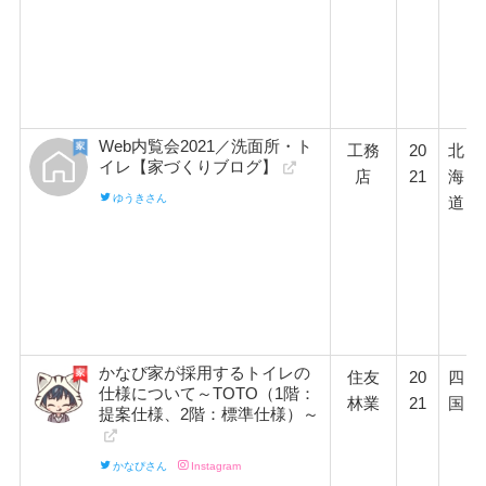
Web内覧会2021／洗面所・ト
工務
20
北
イレ【家づくりブログ】
店
21
海
ゆうきさん
道
かなぴ家が採用するトイレの
住友
20
四
仕様について～TOTO（1階：
林業
21
国
提案仕様、2階：標準仕様）～
かなぴさん
Instagram