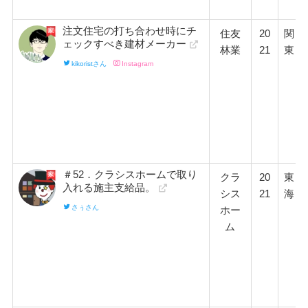
注文住宅の打ち合わせ時にチ
住友
20
関
ェックすべき建材メーカー
林業
21
東
kikoristさん
Instagram
＃52．クラシスホームで取り
クラ
20
東
入れる施主支給品。
シス
21
海
さぅさん
ホー
ム