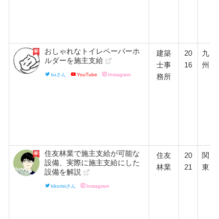
おしゃれなトイレペーパーホ
建築
20
九
ルダーを施主支給
士事
16
州
tiuさん
YouTube
Instagram
務所
住友林業で施主支給が可能な
住友
20
関
設備、実際に施主支給にした
林業
21
東
設備を解説
kikoristさん
Instagram