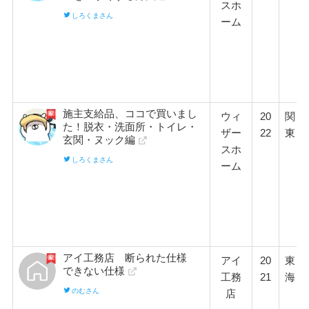
スホ
しろくまさん
ーム
施主支給品、ココで買いまし
ウィ
20
関
た！脱衣・洗面所・トイレ・
ザー
22
東
玄関・ヌック編
スホ
しろくまさん
ーム
アイ工務店 断られた仕様
アイ
20
東
できない仕様
工務
21
海
のむさん
店