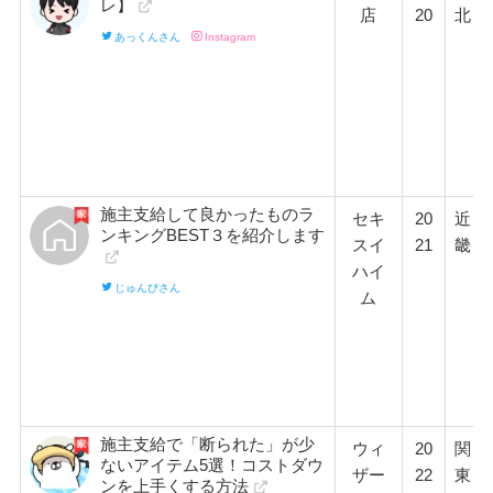
レ】
店
20
北
あっくんさん
Instagram
施主支給して良かったものラ
セキ
20
近
ンキングBEST３を紹介します
スイ
21
畿
ハイ
じゅんぴさん
ム
施主支給で「断られた」が少
ウィ
20
関
ないアイテム5選！コストダウ
ザー
22
東
ンを上手くする方法