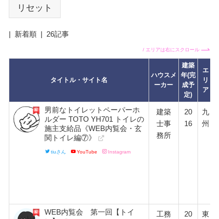
リセット
|
新着順
|
26記事
/ エリアは右にスクロール
建築
エ
ハウスメ
年(完
タイトル・サイト名
リ
ーカー
成予
ア
定)
男前なトイレットペーパーホ
建築
20
九
ルダー TOTO YH701 トイレの
士事
16
州
施主支給品《WEB内覧会・玄
務所
関トイレ編⑦》
tiuさん
YouTube
Instagram
WEB内覧会 第一回【トイ
工務
20
東