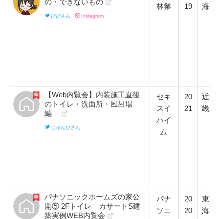
の・できないもの
林業
19
海
びびさん
Instagram
【Web内覧会】内装施工直後
セキ
20
近
のトイレ・洗面所・風呂場
スイ
21
畿
編
ハイ
じゅんぴさん
ム
パナソニックホームズの家公
パナ
20
東
開⑤ 2Fトイレ カサートS建
ソニ
20
海
築実例WEB内覧会