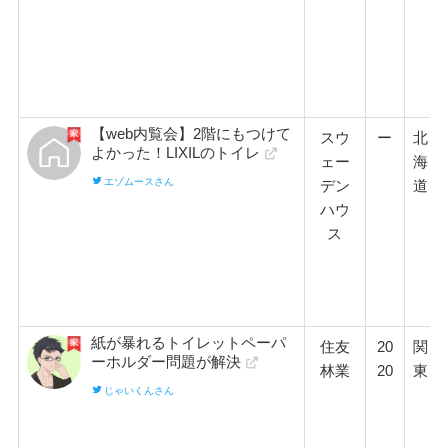
【web内覧会】2階にもつけて
スウ
ー
北
よかった！LIXILのトイレ
ェー
海
エゾムースさん
デン
道
ハウ
ス
紙が暴れるトイレットペーパ
住友
20
関
ーホルダー問題が解決
林業
20
東
じゃいくんさん