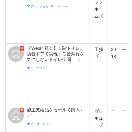
ック
ディックさん
Instagram
ホー
ムズ
【Web内覧会】１階トイレ。
工務
20
ー
防音ドアで実現する音漏れを
店
18
気にしないトイレ空間。
トモクラさん
施主支給品をセールで購入♪
ゼロ
ー
ー
キュ
どっせいやさん
ーブ