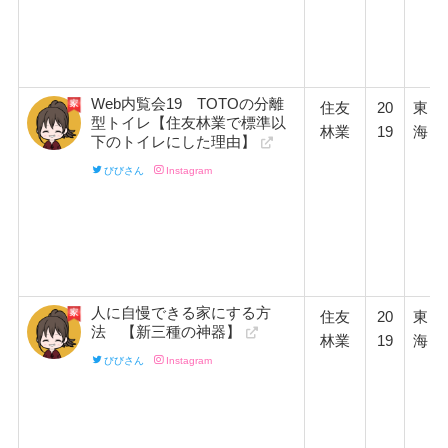
Web内覧会19 TOTOの分離
住友
20
東
型トイレ【住友林業で標準以
林業
19
海
下のトイレにした理由】
びびさん
Instagram
人に自慢できる家にする方
住友
20
東
法 【新三種の神器】
林業
19
海
びびさん
Instagram