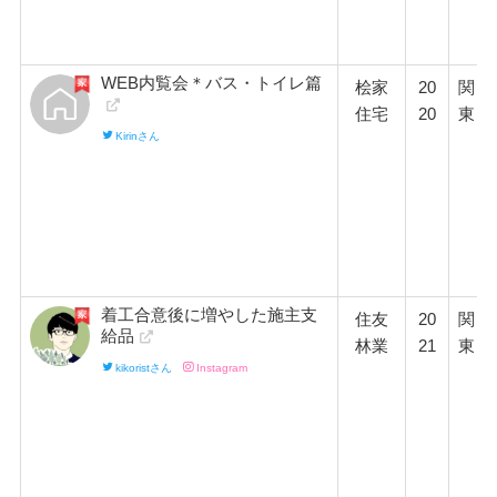
WEB内覧会＊バス・トイレ篇
桧家
20
関
住宅
20
東
Kirinさん
着工合意後に増やした施主支
住友
20
関
給品
林業
21
東
kikoristさん
Instagram