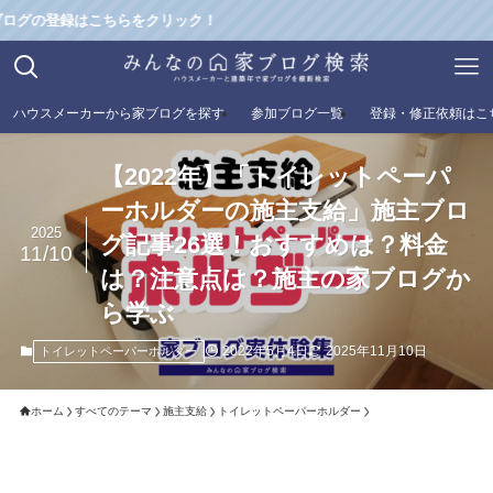
録はこちらをクリック！
ハウスメーカーから家ブログを探す
参加ブログ一覧
登録・修正依頼はこ
【2022年】「トイレットペーパ
ーホルダーの施主支給」施主ブロ
2025
グ記事26選！おすすめは？料金
11/10
は？注意点は？施主の家ブログか
ら学ぶ
2022年5月4日
2025年11月10日
トイレットペーパーホルダー
ホーム
すべてのテーマ
施主支給
トイレットペーパーホルダー