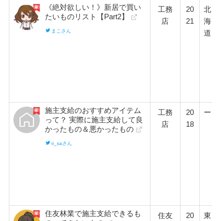
《絶対欲しい！》新居で買い
工務
20
北
たいものリスト【Part2】
店
21
海
まこさん
道
施主支給のおすすめアイテム
工務
20
ー
って？ 実際に施主支給して良
店
18
かったもの＆悪かったもの
ri_saさん
住友林業で施主支給できるも
住友
20
東