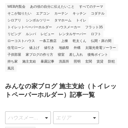
WEB内覧会
あの頃の自分に伝えたいこと
すべてのテーマ
そこが知りたい
エアコン
カーテン
キッチン
コダテル
シロアリ
シンボルツリー
タマホーム
トイレ
トイレットペーパーホルダー
ハウスメーカー
フラット35
リビング
ルンバ
レビュー
レンタルサーバー
ロフト
ローコストハウス
一条工務店
上棟
乾太くん
仏間・床の間
住宅ローン
値上げ
値引き
地鎮祭
外構
太陽光発電ソーラー
子供部屋
家ブログの作り方
寝室
差し入れ
後悔ポイント
持ち家
施主支給
暴露記事
洗面所
照明
玄関
賃貸
防犯
風呂
みんなの家ブログ 施主支給（トイレッ
トペーパーホルダー）記事一覧
ハウスメーカー
エリア