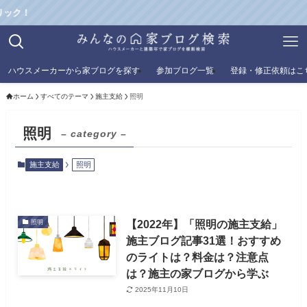
ック！
ハウスメーカーから家ブログを探す
参加ブログ一覧
登録・修正依頼はこ
ホーム
すべてのテーマ
施主支給
照明
照明
– category –
施主支給
照明
【2022年】「照明の施主支給」
照明
施主ブログ記事31選！おすすめ
のライトは？料金は？注意点
は？施主の家ブログから学ぶ
2025年11月10日