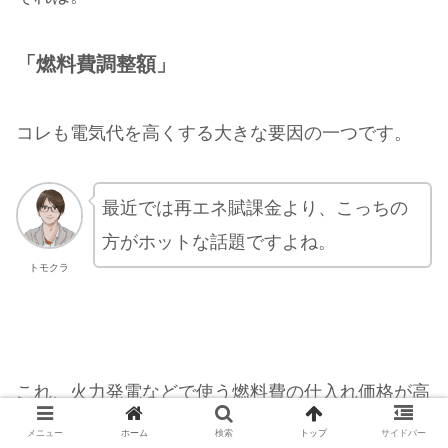
「燃料費調整額」
コレも電気代を高くする大きな要因の一つです。
最近では再エネ賦課金より、こっちの
方がホットな話題ですよね。
トモクラ
これ、火力発電などで使う燃料費の仕入れ価格が高
くなると上がるんですけど。
メニュー
ホーム
検索
トップ
サイドバー