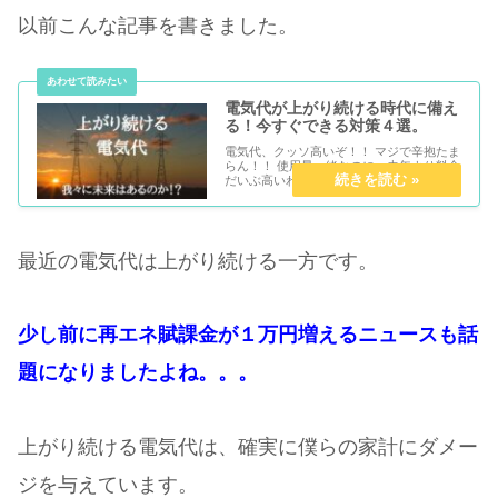
以前こんな記事を書きました。
電気代が上がり続ける時代に備え
る！今すぐできる対策４選。
電気代、クッソ高いぞ！！ マジで辛抱たま
らん！！ 使用量一緒なのに、去年より料金
だいぶ高いわ・・・ 何とかしたい・・・
こんな悩みを持ち始めている方、少なくな
い...
最近の電気代は上がり続ける一方です。
少し前に再エネ賦課金が１万円増えるニュースも話
題になりましたよね。。。
上がり続ける電気代は、確実に僕らの家計にダメー
ジを与えています。