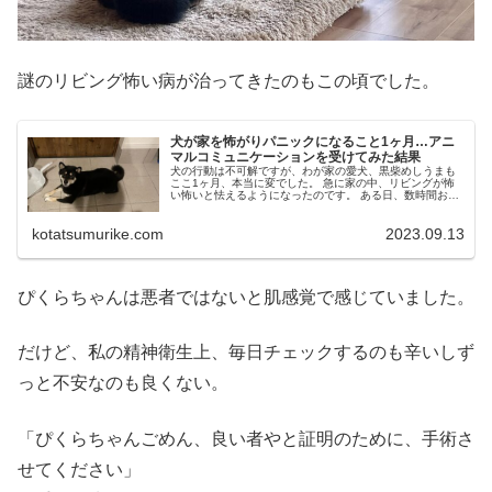
謎のリビング怖い病が治ってきたのもこの頃でした。
犬が家を怖がりパニックになること1ヶ月…アニ
マルコミュニケーションを受けてみた結果
犬の行動は不可解ですが、わが家の愛犬、黒柴めしうまも
ここ1ヶ月、本当に変でした。 急に家の中、リビングが怖
い怖いと怯えるようになったのです。 ある日、数時間お留
守番させて帰ったら、大パニックになっていて、その日か
らリビングが怖くなってしまっ...
kotatsumurike.com
2023.09.13
ぴくらちゃんは悪者ではないと肌感覚で感じていました。
だけど、私の精神衛生上、毎日チェックするのも辛いしず
っと不安なのも良くない。
「ぴくらちゃんごめん、良い者やと証明のために、手術さ
せてください」