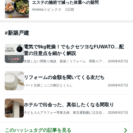
エステの施術で減った体重への疑問
Amebaトピックス
1日前
#
新築戸建
電気で9kg乾燥！でもクセツヨなFUWATO…配
置の注意点を細かく解説
失敗しない間取り相談 新築｜リフォーム 間取りアド
2026年8月7日
バイザー 坂口亜希子
リフォームの金額を聞いてくる友だち
パート主婦こっこの家計とくらし
2026年8月7日
ホテルで出会った、真似したくなる間取り
子ども３人アラフォー専業主婦、東京通勤圏に注文住宅
2026年8月7日
を建てる
このハッシュタグの記事を見る