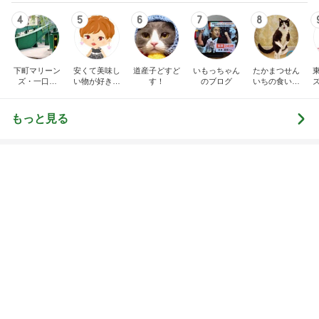
4
5
6
7
8
下町マリーン
安くて美味し
道産子どすど
いもっちゃん
たかまつせん
ズ・一口馬
い物が好き☆
す！
のブログ
いちの食い散
主・立ち飲
彡
らかし日記
み・立ち食い
そば
もっと見る