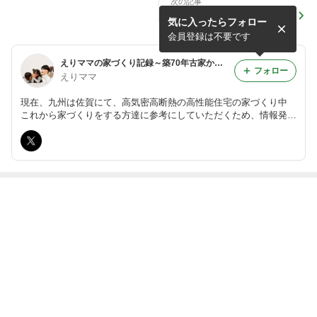
次の記事
割と直前になってちょっと焦
気に入ったらフォロー
って頑張った上棟式
会員登録は不要です
えりママの家づくり記録～築70年古家から高性能住宅へ〜
フォロー
えりママ
現在、九州は佐賀にて、高気密高断熱の高性能住宅の家づくり中
これから家づくりをする方達に参考にしていただくため、情報発信
をしていきたいと思っています！