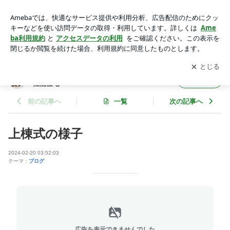
上棟式の様子 | えりママの家づくり記録～築70年古家から高性
能住宅へ〜
アプリをダウンロードして
ブログの更新通知
を受け取りまし
開く
ょう。
えりママの家づくり記録～築70年古家から高
フォロー
性能住宅へ〜
前の記事へ
一覧
次の記事へ
上棟式の様子
2024-02-20 03:52:03
テーマ：
ブログ
広告を表示できませんでした