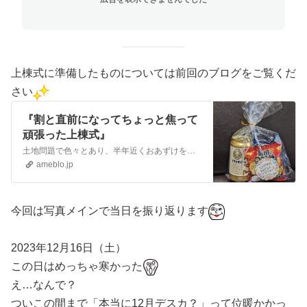
上棟式に準備したものについては前回のブログをご覧くだ
さい
『割と直前になってちょっと焦って
頑張った上棟式』
土地問題で色々とあり、半年近くおあずけを食らう事になってしまった我が家ですが… 無事、上棟式を迎えました～…昨年の12月に！！ いや、報告おっそ… 本当はすぐ…
ameblo.jp
今回は写真メインで当日を振り返ります
2023年12月16日（土）
この日はめっちゃ寒かった
え…なんで？
ついこの間まで「本当に12月デスカ？」って位暖かかっ