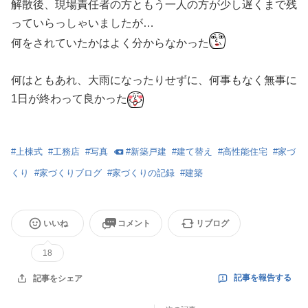
解散後、現場責任者の方ともう一人の方が少し遅くまで残
っていらっしゃいましたが…
何をされていたかはよく分からなかった
何はともあれ、大雨になったりせずに、何事もなく無事に
1日が終わって良かった
#
上棟式
#
工務店
#
写真
#
新築戸建
#
建て替え
#
高性能住宅
#
家づ
くり
#
家づくりブログ
#
家づくりの記録
#
建築
いいね
コメント
リブログ
18
記事を報告する
記事をシェア