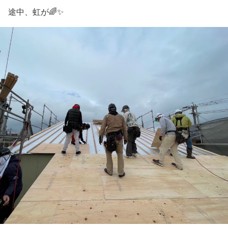
途中、虹が🌈✨