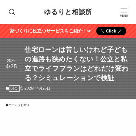
ゆるりと相談所
MENU
家づくりに役立つサービスをご紹介！☞
＼ Click ／
住宅ローンは苦しいけれど子ども
の進路も狭めたくない！公立と私
2026
4/25
立でライフプランはどれだけ変わ
る？シミュレーションで検証
2026年4月25日
お金
ホーム
お金