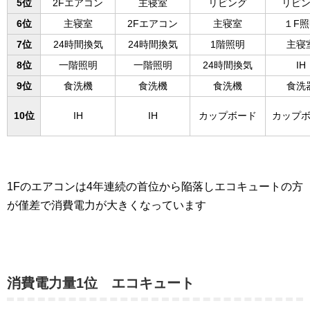
5位
2Fエアコン
主寝室
リビング
リビ
6位
主寝室
2Fエアコン
主寝室
１F照
7位
24時間換気
24時間換気
1階照明
主寝
8位
一階照明
一階照明
24時間換気
IH
9位
食洗機
食洗機
食洗機
食洗
10位
IH
IH
カップボード
カップ
1Fのエアコンは4年連続の首位から陥落しエコキュートの方
が僅差で消費電力が大きくなっています
消費電力量1位 エコキュート