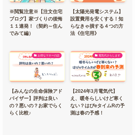
※閲覧注意※【注文住宅
【太陽光発電システム】
ブログ】家づくりの後悔
設置費用を安くする！知
１１連発！（契約～住ん
らなきゃ損する４つの方
でみて編）
法《住宅用》
お得なマネーの話
電気代さらします
【みんなの生命保険アド
【2024年3月電気代】
バイザー】評判は良い
え、暖冬らしいけど寒く
の？悪いの？お家でらく
ない？はぴeタイムRの予
らく比較♪
測は春の予感！